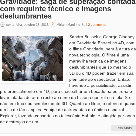
Gravidade: saga de superação contada
com requinte técnico e imagens
deslumbrantes
sexta-feira, outubro 18, 2013
Míriam Martinho
2 comments
Sandra Bullock e George Clooney
em Gravidade Estreei no 4D, com
o filme Gravidade, bem à altura da
nova tecnologia. O filme é uma
maravilha técnica de imagens
deslumbrantes que só mesmo o
3D ou o 4D podem trazer em sua
plenitude ao espectador. Então,
havendo a possibilidade, assistir
preferencialmente em 4D, para chacoalhar um bocado na poltrona e
levar lufadas de ar no rosto ao ritmo da história que rola na tela. Se
não, em Imax ou simplesmente 3D. Quanto ao filme, o roteiro é quase
um fio de tão simples. Equipe de astronautas do ônibus espacial
Explorer, fazendo consertos no telescópio Hubble, é atingida por onda
de destroços de um...
Leia Mais