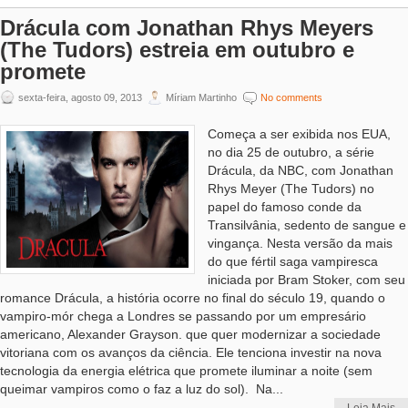
Drácula com Jonathan Rhys Meyers
(The Tudors) estreia em outubro e
promete
sexta-feira, agosto 09, 2013
Míriam Martinho
No comments
Começa a ser exibida nos EUA,
no dia 25 de outubro, a série
Drácula, da NBC, com Jonathan
Rhys Meyer (The Tudors) no
papel do famoso conde da
Transilvânia, sedento de sangue e
vingança. Nesta versão da mais
do que fértil saga vampiresca
iniciada por Bram Stoker, com seu
romance Drácula, a história ocorre no final do século 19, quando o
vampiro-mór chega a Londres se passando por um empresário
americano, Alexander Grayson. que quer modernizar a sociedade
vitoriana com os avanços da ciência. Ele tenciona investir na nova
tecnologia da energia elétrica que promete iluminar a noite (sem
queimar vampiros como o faz a luz do sol). Na...
Leia Mais