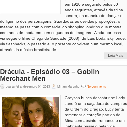
em 1920 e seguindo pelos 50
anos seguintes, através da trilha
sonora, da maneira de dançar e
do figurino dos personagens. Guardadas às devidas proporções, o
mesmo se passa com o comercial do shopping londrino que mostra
cem anos de moda em cem segundos de imagens. Ainda por essa
via segue o filme Chega de Saudade (2008), de Laís Bodansky, onde,
via flashbacks, o passado e o presente convivem num mesmo local,
através da música brasileira de...
Leia Mais
Drácula - Episódio 03 – Goblin
Merchant Men
quarta-feira, dezembro 04, 2013
Míriam Martinho
No comments
Grayson busca descobrir se Lady
Jane é uma caçadora de vampiros
da Ordem do Dragão. Lucy tenta
remendar o coração partido de
Mina com absinto, romance e um
inebriante passeio pela vida