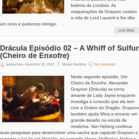
boêmia de Londres. As
maquinações de Grayson custam
a vida de Lord Laurent e lhe dão
um novo e poderoso inimigo. ...
Leia Mais
Drácula Episódio 02 – A Whiff of Sulfur
(Cheiro de Enxofre)
quinta-feira, novembro 28, 2013
Míriam Martinho
No comments
Neste segundo episódio, Um
Cheiro de Enxofre, Alexander
Grayson (Drácula) se torna
amante de Lady Jayne enquanto
investiga a conexão que ela tem
com a Ordem do Dragão. Grayson
também ajuda Mina a encarar um
grande desafio na escola de
medicina. Van Helsing continua
suas pesquisas para desenvolver uma vacina que capacite Grayson a
suportar a luz do sol.Atenção: no segundo player, Vodlocker, fechar o