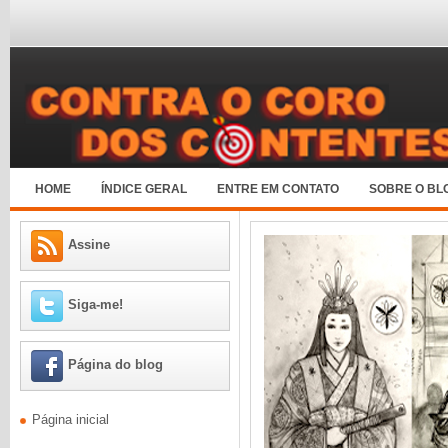
HOME
ÍNDICE GERAL
ENTRE EM CONTATO
SOBRE O BL
Assine
Siga-me!
Página do blog
Página inicial