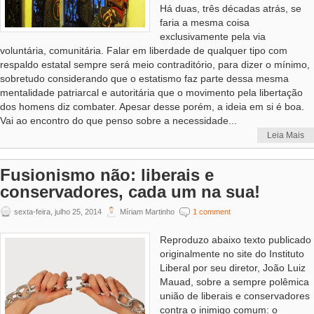
Há duas, três décadas atrás, se
faria a mesma coisa
exclusivamente pela via
voluntária, comunitária. Falar em liberdade de qualquer tipo com
respaldo estatal sempre será meio contraditório, para dizer o mínimo,
sobretudo considerando que o estatismo faz parte dessa mesma
mentalidade patriarcal e autoritária que o movimento pela libertação
dos homens diz combater. Apesar desse porém, a ideia em si é boa.
Vai ao encontro do que penso sobre a necessidade...
Leia Mais
Fusionismo não: liberais e
conservadores, cada um na sua!
sexta-feira, julho 25, 2014
Míriam Martinho
1 comment
Reproduzo abaixo texto publicado
originalmente no site do Instituto
Liberal por seu diretor, João Luiz
Mauad, sobre a sempre polêmica
união de liberais e conservadores
contra o inimigo comum: o