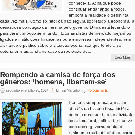
conhecê-la. Acha que pode
continuar enganando a todos,
embora a realidade o desminta
cada vez mais. Como só retórica não segura sobretudo a economia, a
desastrosa condução da mesma pelo governo Dilma está levando o
país para um poço sem fundo. E os analistas de mercado, sejam os
ligados a instituições financeiras ou a empresas independentes, vem
alertando o público sobre a situação econômica que tende a se
deteriorar mais ainda no caso da reeleição de...
Leia Mais
Rompendo a camisa de força dos
gêneros: ‘homens, libertem-se’
segunda-feira, julho 28, 2014
Míriam Martinho
No comments
Homens sempre usaram saias
através da história Essa história
de hoje qualquer tipo de atividade
social, cultural, política ter que vir
com apoio governamental é
realmente muito difícil de encarar.