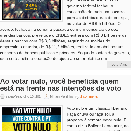
R$ 3 bi BRASÍLIA e RIO - O
governo federal fechou a
concessão de mais um socorro
para as distribuidoras de energia,
no valor de R$ 6,5 bilhões. O
acordo, fechado na semana passada com um consórcio de dez
grandes bancos, prevê que o BNDES entrará com R$ 3 bilhões e os
demais bancos com R$ 3,5 bilhões, seguindo os moldes do
empréstimo anterior, de R$ 11,2 bilhões, realizado em abril por um
consórcio de bancos públicos e privados. Segundo fontes do governo,
esta será a última operação de ajuda ao setor elétrico em...
Leia Mais
Ao votar nulo, você beneficia quem
está na frente nas intenções de voto
sexta-feira, julho 18, 2014
Míriam Martinho
2 comments
Voto nulo é um clássico libertário.
Faça chuva ou faça sol, a
proposta é sempre votar nulo. E,
como diz o Bolívar Lamounier, no