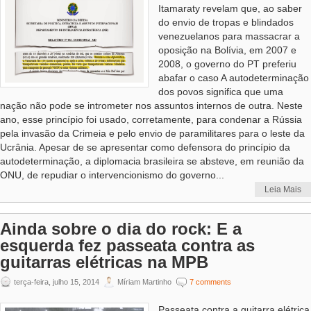
Itamaraty revelam que, ao saber
do envio de tropas e blindados
venezuelanos para massacrar a
oposição na Bolívia, em 2007 e
2008, o governo do PT preferiu
abafar o caso A autodeterminação
dos povos significa que uma
nação não pode se intrometer nos assuntos internos de outra. Neste
ano, esse princípio foi usado, corretamente, para condenar a Rússia
pela invasão da Crimeia e pelo envio de paramilitares para o leste da
Ucrânia. Apesar de se apresentar como defensora do princípio da
autodeterminação, a diplomacia brasileira se absteve, em reunião da
ONU, de repudiar o intervencionismo do governo...
Leia Mais
Ainda sobre o dia do rock: E a
esquerda fez passeata contra as
guitarras elétricas na MPB
terça-feira, julho 15, 2014
Míriam Martinho
7 comments
Passeata contra a guitarra elétrica