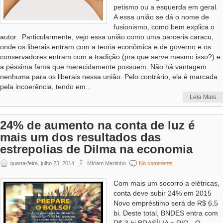
petismo ou a esquerda em geral.
A essa união se dá o nome de
fusionismo, como bem explica o
autor. Particularmente, vejo essa união como uma parceria caracu,
onde os liberais entram com a teoria econômica e de governo e os
conservadores entram com a tradição (pra que serve mesmo isso?) e
a péssima fama que merecidamente possuem. Não há vantagem
nenhuma para os liberais nessa união. Pelo contrário, ela é marcada
pela incoerência, tendo em...
Leia Mais
24% de aumento na conta de luz é
mais um dos resultados das
estrepolias de Dilma na economia
quarta-feira, julho 23, 2014
Míriam Martinho
No comments
Com mais um socorro a elétricas,
conta deve subir 24% em 2015
Novo empréstimo será de R$ 6,5
bi. Deste total, BNDES entra com