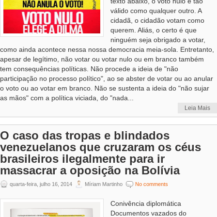
texto abaixo, o voto nulo é tão
válido como qualquer outro. A
cidadã, o cidadão votam como
querem. Aliás, o certo é que
ninguém seja obrigado a votar,
como ainda acontece nessa nossa democracia meia-sola. Entretanto,
apesar de legítimo, não votar ou votar nulo ou em branco também
tem consequências políticas. Não procede a ideia de "não
participação no processo político", ao se abster de votar ou ao anular
o voto ou ao votar em branco. Não se sustenta a ideia do "não sujar
as mãos" com a política viciada, do "nada...
Leia Mais
O caso das tropas e blindados
venezuelanos que cruzaram os céus
brasileiros ilegalmente para ir
massacrar a oposição na Bolívia
quarta-feira, julho 16, 2014
Míriam Martinho
No comments
Conivência diplomática
Documentos vazados do