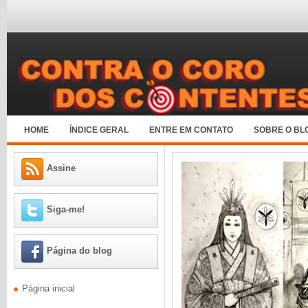
HOME
ÍNDICE GERAL
ENTRE EM CONTATO
SOBRE O BL
Assine
Siga-me!
Página do blog
Página inicial