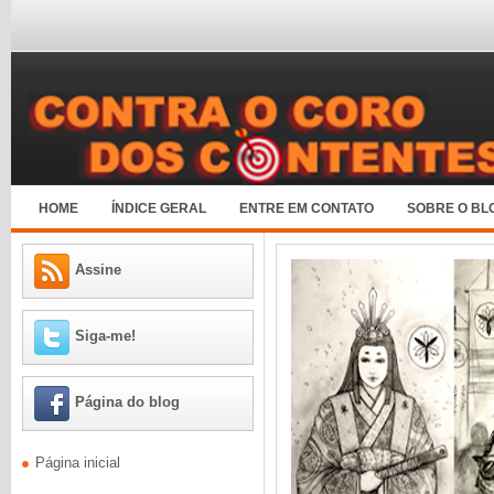
HOME
ÍNDICE GERAL
ENTRE EM CONTATO
SOBRE O BL
Assine
Siga-me!
Página do blog
Página inicial