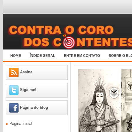
HOME
ÍNDICE GERAL
ENTRE EM CONTATO
SOBRE O BL
Assine
Siga-me!
Página do blog
Página inicial