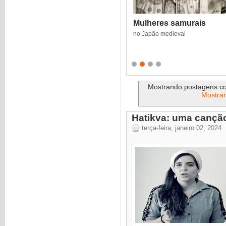
Mulheres samurais
Quando Deus era mulhe
no Japão medieval
sociedades mais pacíficas e parti
Mostrando postagens 
Mostrar
Hatikva: uma cançã
terça-feira, janeiro 02, 2024