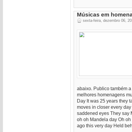
Músicas em homena
sexta-feira, dezembro 06, 2
abaixo. Publico também a 
melhores homenagens musi
Day It was 25 years they 
moves in closer every day
saddened eyes They say M
oh oh Mandela day Oh oh o
ago this very day Held behi