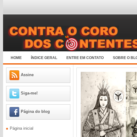
HOME
ÍNDICE GERAL
ENTRE EM CONTATO
SOBRE O BL
Assine
Siga-me!
Página do blog
Página inicial