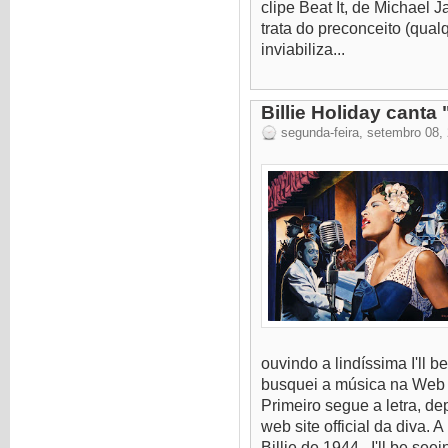
clipe Beat It, de Michael 
trata do preconceito (qual
inviabiliza...
Billie Holiday canta 
segunda-feira, setembro 08,
ouvindo a lindíssima I'll 
busquei a música na Web e
Primeiro segue a letra, dep
web site official da diva.
Billie de 1944. I'll be see