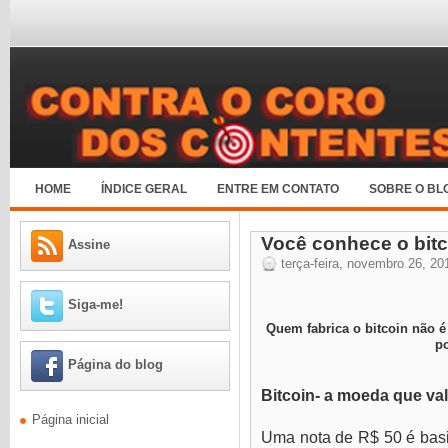
HOME
ÍNDICE GERAL
ENTRE EM CONTATO
SOBRE O BL
Você conhece o bitco
Assine
terça-feira, novembro 26, 20
Siga-me!
Quem fabrica o bitcoin não
p
Página do blog
Bitcoin- a moeda que va
Página inicial
Uma nota de R$ 50 é bas