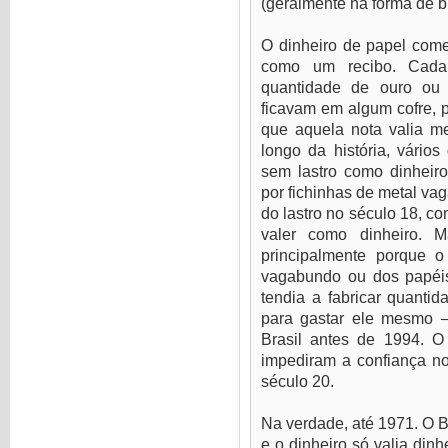
(geralmente na forma de b
O dinheiro de papel com
como um recibo. Cada
quantidade de ouro ou 
ficavam em algum cofre, p
que aquela nota valia m
longo da história, vário
sem lastro como dinheir
por fichinhas de metal va
do lastro no século 18, 
valer como dinheiro. 
principalmente porque o
vagabundo ou dos papéi
tendia a fabricar quantid
para gastar ele mesmo 
Brasil antes de 1994. O
impediram a confiança no
século 20.
Na verdade, até 1971. O Bra
e o dinheiro só valia din