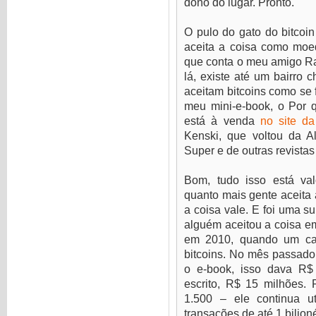
dono do lugar. Pronto.
O pulo do gato do bitcoi
aceita a coisa como moe
que conta o meu amigo Ra
lá, existe até um bairro 
aceitam bitcoins como se 
meu mini-e-book, o Por 
está à venda
no site d
Kenski, que voltou da A
Super e de outras revistas 
Bom, tudo isso está valo
quanto mais gente aceita 
a coisa vale. E foi uma s
alguém aceitou a coisa em
em 2010, quando um ca
bitcoins. No mês passad
o e-book, isso dava R$
escrito, R$ 15 milhões. 
1.500 – ele continua ut
transações de até 1 bilion