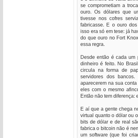
se comprometiam a troc
ouro. Os dólares que u
tivesse nos cofres serv
fabricasse. E o ouro do
isso era só em tese: já h
do que ouro no Fort Knox
essa regra.
Desde então é cada um p
dinheiro é feito. No Bra
circula na forma de pa
servidores dos bancos.
aparecerem na sua conta b
eles com o mesmo afinco
Então não tem diferença: 
E aí que a gente chega no
virtual quanto o dólar ou 
bits de dólar e de real 
fabrica o bitcoin não é 
um software (que foi cri