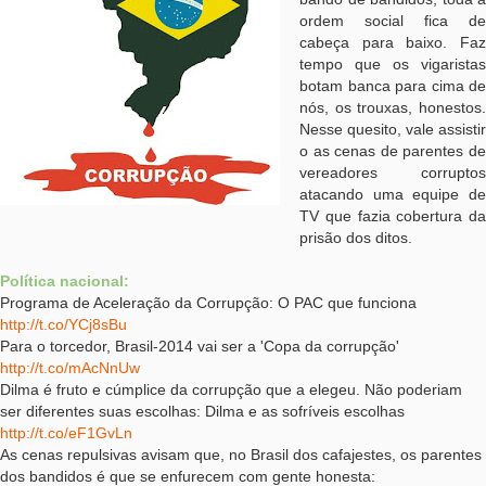
ordem social fica de
cabeça para baixo. Faz
tempo que os vigaristas
botam banca para cima de
nós, os trouxas, honestos.
Nesse quesito, vale assistir
o as cenas de parentes de
vereadores corruptos
atacando uma equipe de
TV que fazia cobertura da
prisão dos ditos.
Política nacional:
Programa de Aceleração da Corrupção: O PAC que funciona
http://t.co/YCj8sBu
Para o torcedor, Brasil-2014 vai ser a 'Copa da corrupção'
http://t.co/mAcNnUw
Dilma é fruto e cúmplice da corrupção que a elegeu. Não poderiam
ser diferentes suas escolhas: Dilma e as sofríveis escolhas
http://t.co/eF1GvLn
As cenas repulsivas avisam que, no Brasil dos cafajestes, os parentes
dos bandidos é que se enfurecem com gente honesta: