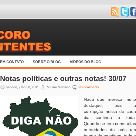
 EM CONTATO
SOBRE O BLOG
VÍDEOS DO BLOG
Notas políticas e outras notas! 30/07
sábado, julho 30, 2011
Míriam Martinho
No comments
Nada que mereça muito
destaque, pois a
corrupção nossa de cada
dia continua a toda.
Quando se tem como altas
autoridades do país um
bando de bandidos, toda a