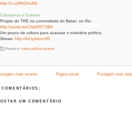
http://t.co/MhD4xNK
Cidadania e Cultura:
Projeto do TRE na comunidade do Batan, no Rio.
http://youtu.be/1ApKf9T2iBA
Um pouco de cultura para suavizar o noticiário político.
Shows:
http://bit.ly/oecm95
Posted in:
cultura
,
política nacional
ostagem mais recente
Página inicial
Postagem mais anti
 COMENTÁRIOS:
POSTAR UM COMENTÁRIO