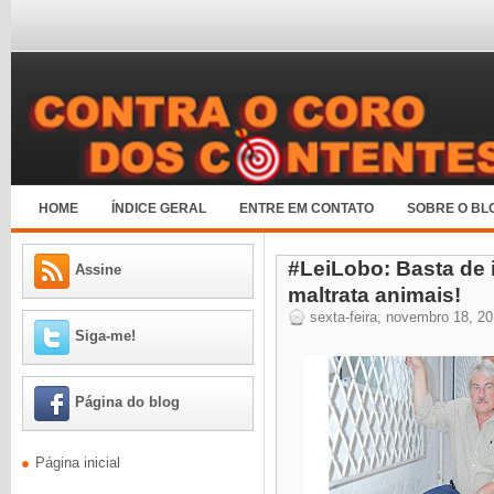
HOME
ÍNDICE GERAL
ENTRE EM CONTATO
SOBRE O BL
#LeiLobo: Basta de
Assine
maltrata animais!
sexta-feira, novembro 18, 2
Siga-me!
Página do blog
Página inicial