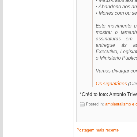
• Maus-tratos aos 
• Abandono aos an
• Mortes com ou s
Este movimento p
mostrar o taman
assinaturas em 
entregue às au
Executivo, Legisla
o Ministério Públic
Vamos divulgar co
Os signatários
(Cli
*Crédito foto:
Antonio Triv
Posted in:
ambientalismo e d
Postagem mais recente