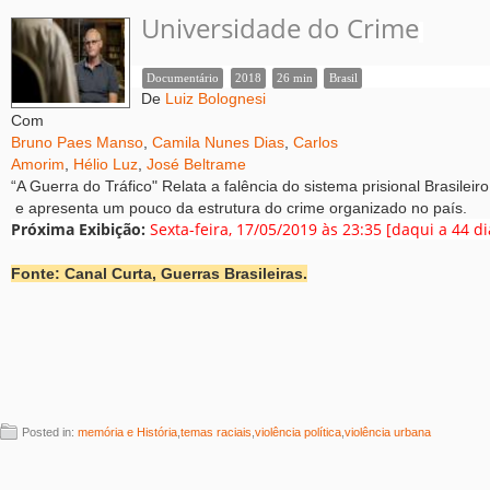
Universidade do Crime
Documentário
2018
26 min
Brasil
De
Luiz Bolognesi
Com
Bruno Paes Manso
,
Camila Nunes Dias
,
Carlos
Amorim
,
Hélio Luz
,
José Beltrame
“A Guerra do Tráfico" Relata a falência do sistema prisional Brasileiro
e apresenta um pouco da estrutura do crime organizado no país.
Próxima Exibição:
Sexta-feira, 17/05/2019 às 23:35 [daqui a 44 di
Fonte: Canal Curta, Guerras Brasileiras.
Posted in:
memória e História
,
temas raciais
,
violência política
,
violência urbana