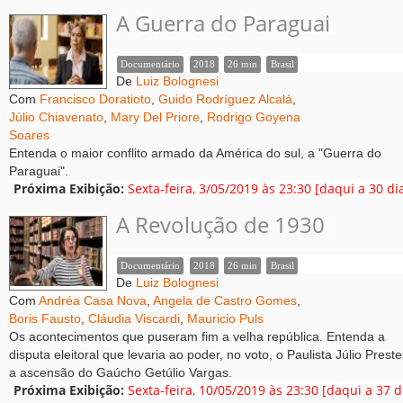
A Guerra do Paraguai
Documentário
2018
26 min
Brasil
De
Luiz Bolognesi
Com
Francisco Doratioto
,
Guido Rodrí­guez Alcalá
,
Júlio Chiavenato
,
Mary Del Priore
,
Rodrigo Goyena
Soares
Entenda o maior conflito armado da América do sul, a "Guerra do
Paraguai".
Próxima Exibição:
Sexta-feira, 3/05/2019 às 23:30 [daqui a 30 di
A Revolução de 1930
Documentário
2018
26 min
Brasil
De
Luiz Bolognesi
Com
Andréa Casa Nova
,
Angela de Castro Gomes
,
Boris Fausto
,
Cláudia Viscardi
,
Mauricio Puls
Os acontecimentos que puseram fim a velha república. Entenda a
disputa eleitoral que levaria ao poder, no voto, o Paulista Júlio Preste
a ascensão do Gaúcho Getúlio Vargas.
Próxima Exibição:
Sexta-feira, 10/05/2019 às 23:30 [daqui a 37 d