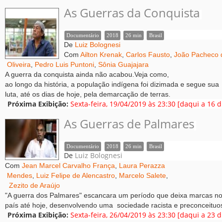
As Guerras da Conquista
Documentário
2018
26 min
Brasil
De
Luiz Bolognesi
Com
Ailton Krenak
,
Carlos Fausto
,
João Pacheco 
Oliveira
,
Pedro Luis Puntoni
,
Sônia Guajajara
A guerra da conquista ainda não acabou.Veja como,
ao longo da história, a população indígena foi dizimada e segue sua
luta, até os dias de hoje, pela demarcação de terras.
Próxima Exibição:
Sexta-feira, 19/04/2019 às 23:30 [daqui a 16 d
As Guerras de Palmares
Documentário
2018
26 min
Brasil
De
Luiz Bolognesi
Com
Jean Marcel Carvalho França
,
Laura Perazza
Mendes
,
Luiz Felipe de Alencastro
,
Marcelo Salete
,
Zezito de Araújo
"A guerra dos Palmares" escancara um período que deixa marcas n
país até hoje, desenvolvendo uma sociedade racista e preconceituo
Próxima Exibição:
Sexta-feira, 26/04/2019 às 23:30 [daqui a 23 d