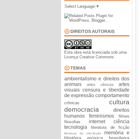
Select Language
▼
DIREITOS AUTORAIS
Esta obra está licenciada sob uma
Licença Creative Commons
.
TEMAS
ambientalismo e direitos dos
animais
artes
artes cênicas
visuais
censura e liberdade
de expressão
comportamento
cultura
crônicas
democracia
direitos
humanos
feminismos
filmes
internet ciência
filosofias
tecnologia
literatura de ficção
memória e
literatura de não-ficção
História
música brasileira