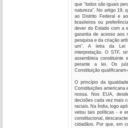
que "todos são iguais per
natureza". No artigo 19, 
ao Distrito Federal e ao
brasileiros ou preferênci
dever do Estado com a e
garantia de acesso aos 
pesquisa e da criação art
um". A letra da Lei é 
interpretação. O STF, si
assembleia constituinte 
perante a lei. Os juí
Constituição qualificaram
O princípio da igualdad
Constituições americana e
nossa. Nos EUA, desde
decisões cada vez mais co
raciais. Na Índia, logo a
vetou tais políticas - e
constitucional, descaract
cidadãos. Por que, em co