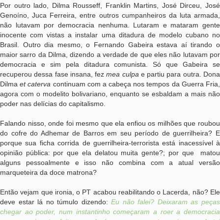
Por outro lado, Dilma Rousseff, Franklin Martins, José Dirceu, José
Genoíno, Juca Ferreira, entre outros cumpanheiros da luta armada,
não lutavam por democracia nenhuma. Lutaram e mataram gente
inocente com vistas a instalar uma ditadura de modelo cubano no
Brasil. Outro dia mesmo, o Fernando Gabeira estava aí tirando o
maior sarro da Dilma, dizendo a verdade de que eles não lutavam por
democracia e sim pela ditadura comunista. Só que Gabeira se
recuperou dessa fase insana, fez
mea culpa
e partiu para outra. Don
Dilma
et caterva
continuam com a cabeça nos tempos da Guerra Fria
agora com o modelito bolivariano, enquanto se esbaldam a mais não
poder nas delícias do capitalismo.
Falando nisso, onde foi mesmo que ela enfiou os milhões que roubou
do cofre do Adhemar de Barros em seu período de guerrilheira? E
porque sua ficha corrida de guerrilheira-terrorista está inacessível à
opinião pública: por que ela delatou muita gente?; por que matou
alguns pessoalmente e isso não combina com a atual versão
marqueteira da doce matrona?
Então vejam que ironia, o PT acabou reabilitando o Lacerda, não? Ele
deve estar lá no túmulo dizendo:
Eu não falei? Deixaram as peça
chegar ao poder, num instantinho começaram a roer a democracia