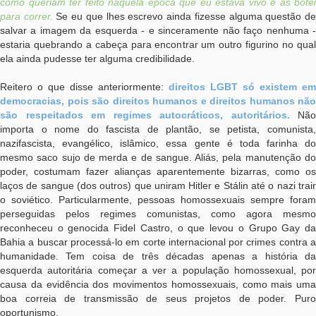
como queriam ter feito naquela época que eu estava vivo e as botei
para correr.
Se eu que lhes escrevo ainda fizesse alguma questão d
salvar a imagem da esquerda - e sinceramente não faço nenhuma -
estaria quebrando a cabeça para encontrar um outro figurino no qual
ela ainda pudesse ter alguma credibilidade.
Reitero o que disse anteriormente:
direitos LGBT só existem em
democracias, pois são direitos humanos e direitos humanos não
são respeitados em regimes autocráticos, autoritários.
Não
importa o nome do fascista de plantão, se petista, comunista,
nazifascista, evangélico, islâmico, essa gente é toda farinha do
mesmo saco sujo de merda e de sangue. Aliás, pela manutenção do
poder, costumam fazer alianças aparentemente bizarras, como os
laços de sangue (dos outros) que uniram Hitler e Stálin até o nazi trair
o soviético. Particularmente, pessoas homossexuais sempre foram
perseguidas pelos regimes comunistas, como agora mesmo
reconheceu o genocida Fidel Castro, o que levou o Grupo Gay da
Bahia a buscar processá-lo em corte internacional por crimes contra a
humanidade. Tem coisa de três décadas apenas a história da
esquerda autoritária começar a ver a população homossexual, por
causa da evidência dos movimentos homossexuais, como mais uma
boa correia de transmissão de seus projetos de poder. Puro
oportunismo.