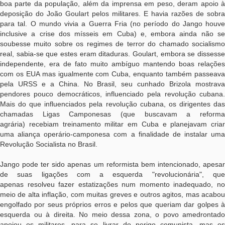
boa parte da população, além da imprensa em peso, deram apoio à
deposição do João Goulart pelos militares. E havia razões de sobra
para tal. O mundo vivia a Guerra Fria (no período do Jango houve
inclusive a crise dos mísseis em Cuba) e, embora ainda não se
soubesse muito sobre os regimes de terror do chamado socialismo
real, sabia-se que estes eram ditaduras. Goulart, embora se dissesse
independente, era de fato muito ambíguo mantendo boas relações
com os EUA mas igualmente com Cuba, enquanto também passeava
pela URSS e a China. No Brasil, seu cunhado Brizola mostrava
pendores pouco democráticos, influenciado pela revolução cubana.
Mais do que influenciados pela revolução cubana, os dirigentes das
chamadas Ligas Camponesas (que buscavam a reforma
agrária) recebiam treinamento militar em Cuba e planejavam criar
uma aliança operário-camponesa com a finalidade de instalar uma
Revolução Socialista no Brasil.
Jango pode ter sido apenas um reformista bem intencionado, apesar
de suas ligações com a esquerda "revolucionária", que
apenas resolveu fazer estatizações num momento inadequado, no
meio de alta inflação, com muitas greves e outros agitos, mas acabou
engolfado por seus próprios erros e pelos que queriam dar golpes à
esquerda ou à direita. No meio dessa zona, o povo amedrontado
apoiou os militares, para se livrar do perigo comunista, mas os