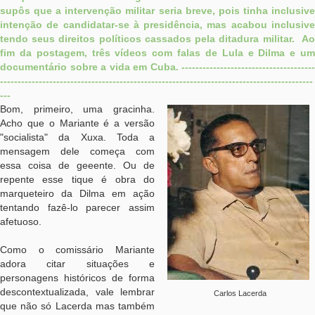
supôs que a intervenção militar seria breve, pois tinha inclusive
intenção de candidatar-se à presidência, mas acabou inclusive
tendo seus direitos políticos cassados pela ditadura militar. Ao
fim da postagem, três vídeos com falas de Lula e Dilma e um
documentário sobre a vida em Cuba.
--------------------------------------
-----------------------------------------------------------------------------------------
---
Bom, primeiro, uma gracinha.
Acho que o Mariante é a versão
"socialista" da Xuxa. Toda a
mensagem dele começa com
essa coisa de geeente. Ou de
repente esse tique é obra do
marqueteiro da Dilma em ação
tentando fazê-lo parecer assim
afetuoso.
Como o comissário Mariante
adora citar situações e
personagens históricos de forma
descontextualizada, vale lembrar
Carlos Lacerda
que não só Lacerda mas também