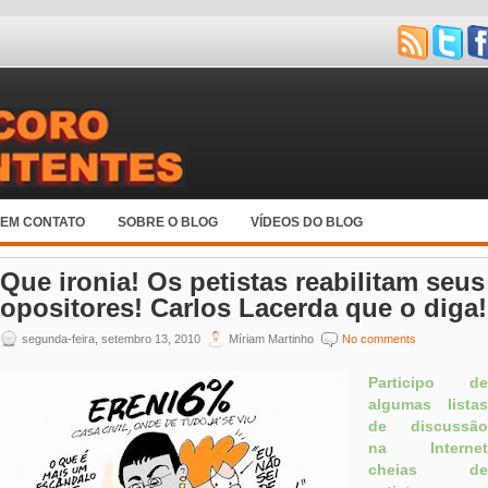
 EM CONTATO
SOBRE O BLOG
VÍDEOS DO BLOG
Que ironia! Os petistas reabilitam seus
opositores! Carlos Lacerda que o diga!
segunda-feira, setembro 13, 2010
Míriam Martinho
No comments
Participo de
algumas listas
de discussão
na Internet
cheias de