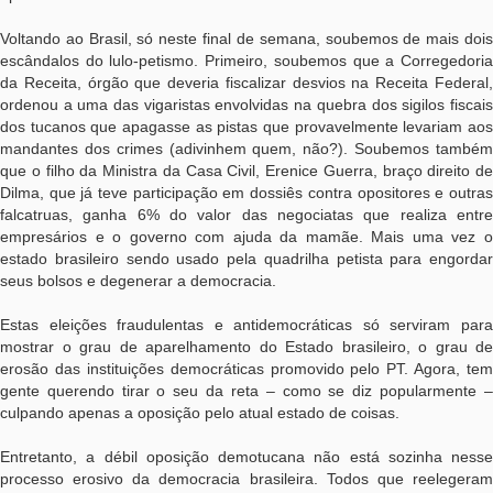
Voltando ao Brasil, só neste final de semana, soubemos de mais dois
escândalos do lulo-petismo. Primeiro, soubemos que a Corregedoria
da Receita, órgão que deveria fiscalizar desvios na Receita Federal,
ordenou a uma das vigaristas envolvidas na quebra dos sigilos fiscais
dos tucanos que apagasse as pistas que provavelmente levariam aos
mandantes dos crimes (adivinhem quem, não?). Soubemos também
que o filho da Ministra da Casa Civil, Erenice Guerra, braço direito de
Dilma, que já teve participação em dossiês contra opositores e outras
falcatruas, ganha 6% do valor das negociatas que realiza entre
empresários e o governo com ajuda da mamãe. Mais uma vez o
estado brasileiro sendo usado pela quadrilha petista para engordar
seus bolsos e degenerar a democracia.
Estas eleições fraudulentas e antidemocráticas só serviram para
mostrar o grau de aparelhamento do Estado brasileiro, o grau de
erosão das instituições democráticas promovido pelo PT. Agora, tem
gente querendo tirar o seu da reta – como se diz popularmente –
culpando apenas a oposição pelo atual estado de coisas.
Entretanto, a débil oposição demotucana não está sozinha nesse
processo erosivo da democracia brasileira. Todos que reelegeram