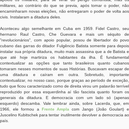
militares, ao contrário do que se previa, após tomar o poder, não
encaminharam novas eleições, não entregaram o poder de volta aos
civis. Instalaram a ditadura deles.
Aconteceu algo semelhante em Cuba em 1959. Fidel Castro, seu
hermano
Raul Castro
,
Che Guevara e mais um séquito d
"revolucionários", com apoio popular, posou de libertador do povo
cubano das garras do ditador Fulgêncio Batista somente para depois
instalar sua própria ditadura, muito mais assassina que a de Batista e
que até hoje martiriza os habitantes da ilha. É fundamental
contextualizar as opções que tanto brasileiros quanto cubanos
tomaram nesses momentos de suas Histórias. Buscavam escapar de
uma ditadura e caíram em outra. Sobretudo, importante
contextualizar, no nosso caso, porque graças ao período de exceção,
tudo que ficou caracterizado como de direita virou um palavrão terrível
reproduzido por essa esquerdinha aí tão fascista quanto foram os
generais da ditadura. E democracia com um lado só (apenas
esquerdo) descamba. Vale lembrar ainda, sobre Lacerda, que, em
1966, ele formou a
Frente Ampla
com Jango (João Goulart) 
Juscelino Kubitschek para tentar inutilmente devolver a democracia ao
país.