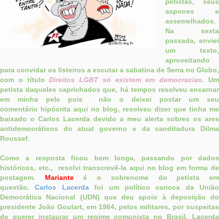
petistas, seus
aspones e
assemelhados.
Na sexta
passada, enviei
um texto,
aproveitando
para convidar os listeiros a escutar a sabatina de Serra no Globo,
com o título
Direitos LGBT só existem em democracias
. U
petista daqueles caprichados que, há tempos resolveu encarnar
em minha pele pois não o deixei postar um seu
comentário hipócrita aqui no blog, resolveu dizer que tinha me
baixado o Carlos Lacerda devido a meu alerta sobres os ares
antidemocráticos do atual governo e da canditadura Dilma
Roussef.
Como a resposta ficou bem longa, passando por dados
históricos, etc., resolvi transcrevê-la aqui no blog em forma de
postagem.
Mariante
é o sobrenome do petista e
questão.
Carlos Lacerda
foi um político carioca da União
Democrática Nacional (UDN) que deu apoio à deposição do
presidente João Goulart, em 1964, pelos militares, por suspeitas
de querer instaurar um regime comunista no Brasil. Lacerda