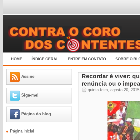
HOME
ÍNDICE GERAL
ENTRE EM CONTATO
SOBRE O BL
Recordar é viver: q
Assine
renúncia ou o impe
quinta-feira, agosto 20, 2015
Siga-me!
Página do blog
Página inicial