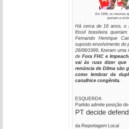
Em 1999, os mesmos qu
queriam a renú
Há cerca de 16 anos, o
fóssil brasileira queri
Fernando Henrique Ca
suposto envolvimento do p
26/08/1999, fizeram uma 
de
Fora FHC e Impeach
vai às ruas dizer qu
renúncia de Dilma são g
como lembrar da dupl
canalhice congênita.
ESQUERDA
Partido admite posição d
PT decide defend
da Reportagem Local