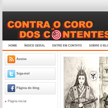
HOME
ÍNDICE GERAL
ENTRE EM CONTATO
SOBRE O BL
Assine
Siga-me!
Página do blog
Página inicial