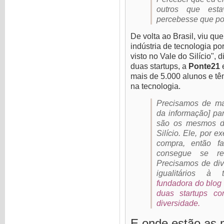
outros que est
percebesse que po
De volta ao Brasil, viu qu
indústria de tecnologia por
visto no Vale do Silício", 
duas startups, a
Ponte21
mais de 5.000 alunos e tê
na tecnologia.
Precisamos de mai
da informação] pa
são os mesmos d
Silício. Ele, por 
compra, então f
consegue se rel
Precisamos de div
igualitários à 
fundadora do blog
duas startups c
diversidade.
E onde estão as 