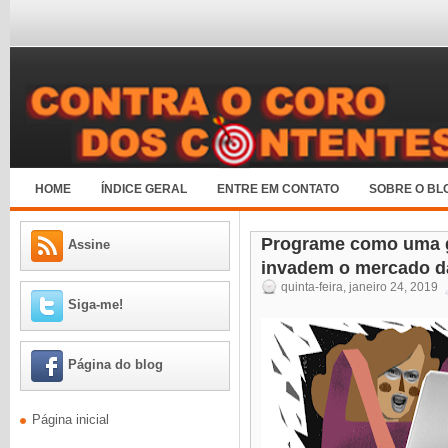
HOME
ÍNDICE GERAL
ENTRE EM CONTATO
SOBRE O BL
Programe como uma ga
Assine
invadem o mercado da
quinta-feira, janeiro 24, 2019
Siga-me!
Página do blog
Página inicial