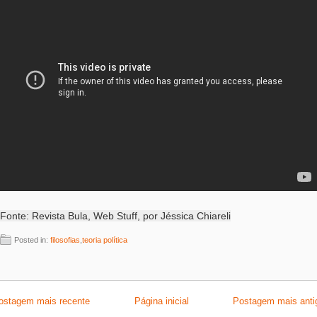
Fonte: Revista Bula, Web Stuff, por Jéssica Chiareli
Posted in:
filosofias
,
teoria política
ostagem mais recente
Página inicial
Postagem mais anti