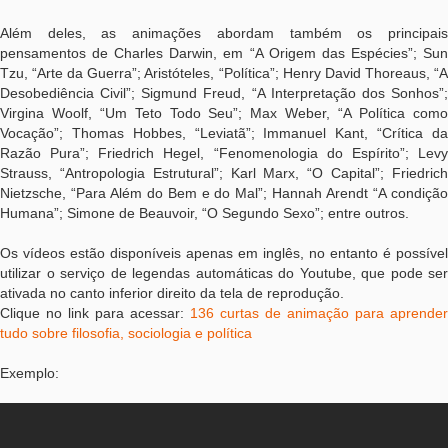
Além deles, as animações abordam também os principais
pensamentos de Charles Darwin, em “A Origem das Espécies”; Sun
Tzu, “Arte da Guerra”; Aristóteles, “Política”; Henry David Thoreaus, “A
Desobediência Civil”; Sigmund Freud, “A Interpretação dos Sonhos”;
Virgina Woolf, “Um Teto Todo Seu”; Max Weber, “A Política como
Vocação”; Thomas Hobbes, “Leviatã”; Immanuel Kant, “Crítica da
Razão Pura”; Friedrich Hegel, “Fenomenologia do Espírito”; Levy
Strauss, “Antropologia Estrutural”; Karl Marx, “O Capital”; Friedrich
Nietzsche, “Para Além do Bem e do Mal”; Hannah Arendt “A condição
Humana”; Simone de Beauvoir, “O Segundo Sexo”; entre outros.
Os vídeos estão disponíveis apenas em inglês, no entanto é possível
utilizar o serviço de legendas automáticas do Youtube, que pode ser
ativada no canto inferior direito da tela de reprodução.
Clique no link para acessar:
136 curtas de animação para aprender
tudo sobre filosofia, sociologia e política
Exemplo: