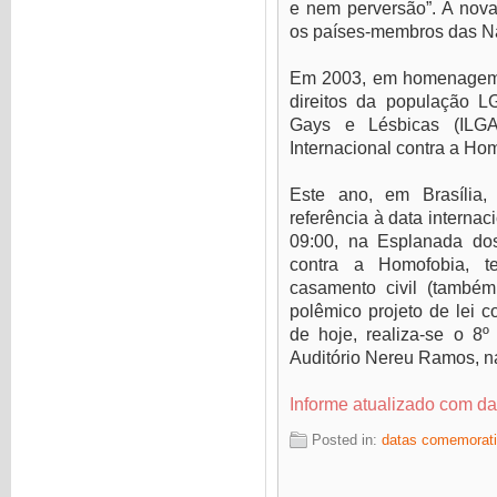
e nem perversão”. A nova 
os países-membros das N
Em 2003, em homenagem a
direitos da população L
Gays e Lésbicas (ILG
Internacional contra a Ho
Este ano, em Brasília
referência à data internac
09:00, na Esplanada dos
contra a Homofobia, te
casamento civil (també
polêmico projeto de lei 
de hoje, realiza-se o 8
Auditório Nereu Ramos, n
Informe atualizado com d
Posted in:
datas comemorat