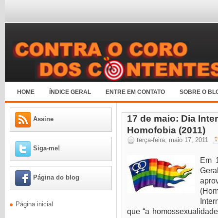
HOME
ÍNDICE GERAL
ENTRE EM CONTATO
SOBRE O BL
17 de maio: Dia Inte
Assine
Homofobia (2011)
terça-feira, maio 17, 2011
Siga-me!
Em 1
Gera
Página do blog
apro
(Hom
Inte
Página inicial
que “a homossexualidade 