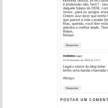
kkkkkkk Nossa, se eu cobras
é pretensão não, hem? - tav
daquele fulano do DEM, com 
rerere...para os amigos ens
Ontem ouvi dizer que tenho
que passei a vida casada (lam
Mas, querido, você tbm está
adentra a melhor idade. Tbm 
Beijos,
Míriam
Responder
Anônimo
says:
10 de fevereiro de 2009 às 13:17
Legal o nome do blog hehe
tenho uma banda chamada c
Abraço
Responder
POSTAR UM COMEN