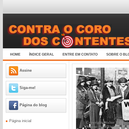
HOME
ÍNDICE GERAL
ENTRE EM CONTATO
SOBRE O BL
Assine
Siga-me!
Página do blog
Página inicial